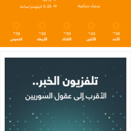
ن
ا
م
سماء صافية
0.45 كيلومتر/ساعة
م
39
39
39
40
38
℃
℃
℃
℃
℃
الأحد
الأثنين
الثلاثاء
الأربعاء
الخميس