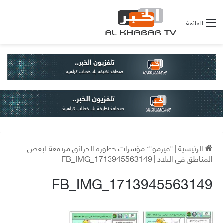
القائمة
الرئيسية
|
"فيرمو": مؤشرات خطورة الحرائق مرتفعة لبعض
المناطق في البلاد
|
FB_IMG_1713945563149
FB_IMG_1713945563149