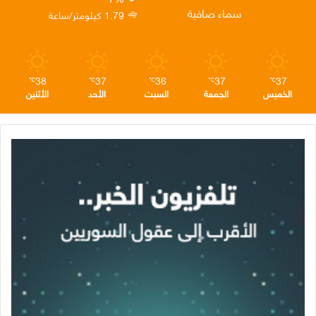
ن
ا
م
سماء صافية
1.79 كيلومتر/ساعة
م
38
37
36
37
37
℃
℃
℃
℃
℃
الخميس
الجمعة
السبت
الأحد
الأثنين