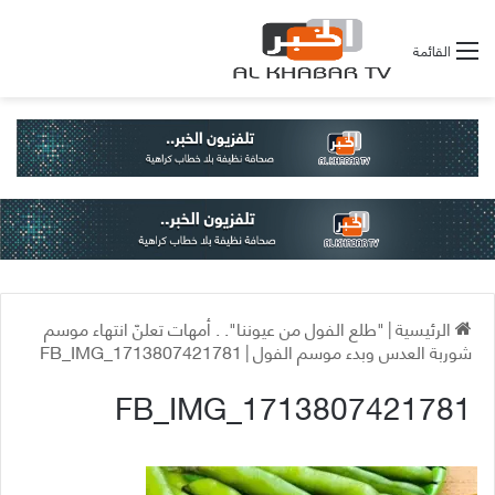
القائمة
الرئيسية
|
"طلع الفول من عيوننا". . أمهات تعلنّ انتهاء موسم
شوربة العدس وبدء موسم الفول
|
FB_IMG_1713807421781
FB_IMG_1713807421781