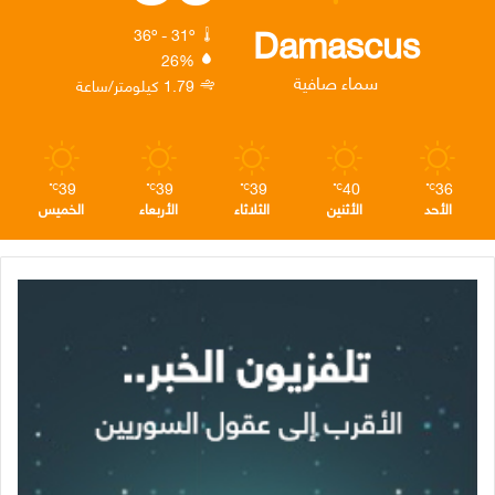
ك
إ
ر
ا
Damascus
36º - 31º
26%
ن
ا
م
سماء صافية
1.79 كيلومتر/ساعة
م
39
39
39
40
36
℃
℃
℃
℃
℃
الأحد
الأثنين
الثلاثاء
الأربعاء
الخميس