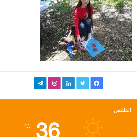
ف
ت
ل
ا
ت
ي
و
ي
ن
ي
س
ي
ن
س
ل
الطقس
36
ب
ت
ك
ت
ق
℃
و
ر
د
ق
ر