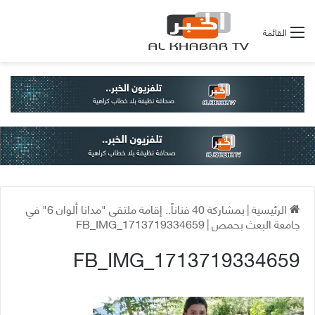
القائمة
الرئيسية
|
بمشاركة 40 فناناً.. إقامة ملتقى "مدانا ألوان 6" في
جامعة البعث بحمص
|
FB_IMG_1713719334659
FB_IMG_1713719334659