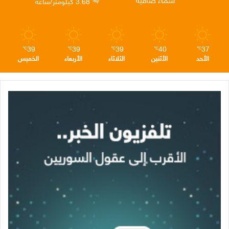
3.68 كيلومتر/ساعة
م
39
39
39
40
37
℃
℃
℃
℃
℃
الأحد
الأثنين
الثلاثاء
الأربعاء
الخميس