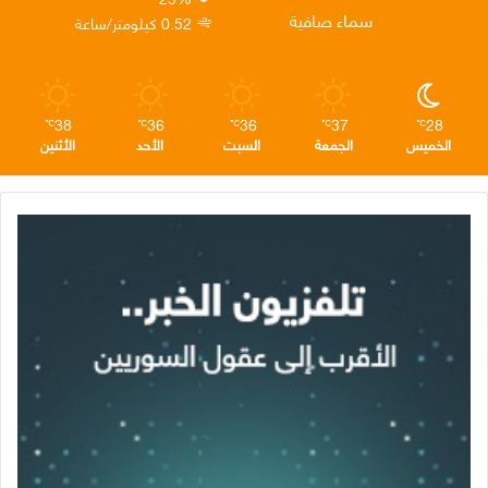
ن
ا
م
سماء صافية
0.52 كيلومتر/ساعة
م
38
36
36
37
28
℃
℃
℃
℃
℃
الخميس
الجمعة
السبت
الأحد
الأثنين