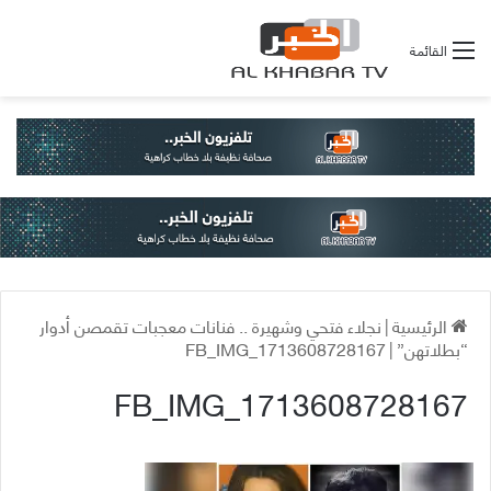
القائمة
الرئيسية
|
نجلاء فتحي وشهيرة .. فنانات معجبات تقمصن أدوار
“بطلاتهن”
|
FB_IMG_1713608728167
FB_IMG_1713608728167