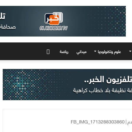
علوم وتكنولوجيا
ميداني
رياضة
المزيد
دم
|
FB_IMG_1713288303860