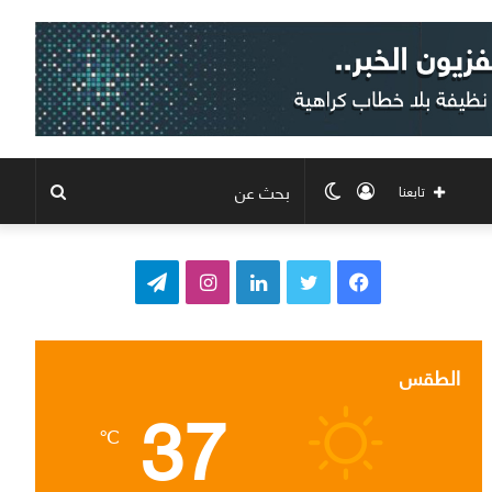
تسجيل
الوضع
بحث
تابعنا
الدخول
المظلم
عن
ف
ت
ل
ا
ت
ي
و
ي
ن
ي
س
ي
ن
س
ل
الطقس
37
ب
ت
ك
ت
ق
℃
و
ر
د
ق
ر