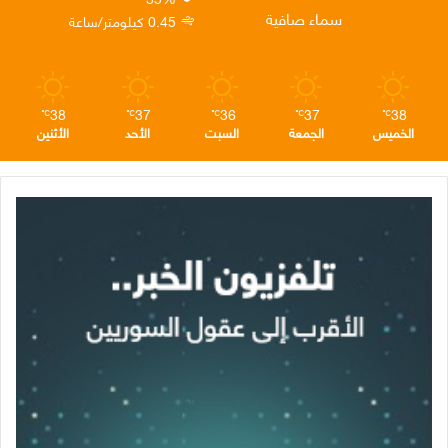
ن
ا
م
سماء صافية
0.45 كيلومتر/ساعة
م
38
37
36
37
38
℃
℃
℃
℃
℃
الخميس
الجمعة
السبت
الأحد
الأثنين