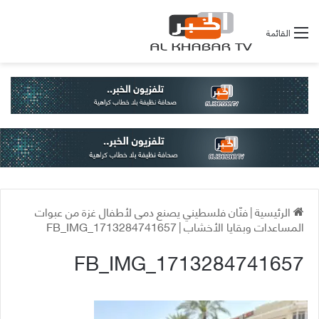
القائمة
الرئيسية
|
فنّان فلسطيني يصنع دمى لأطفال غزة من عبوات
المساعدات وبقايا الأخشاب
|
FB_IMG_1713284741657
FB_IMG_1713284741657