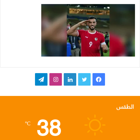
ف
ت
ل
ا
ت
ي
و
ي
ن
ي
س
ي
ن
س
ل
الطقس
38
ب
ت
ك
ت
ق
℃
و
ر
د
ق
ر