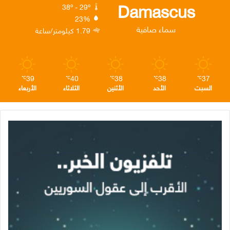
ك
إ
ر
ا
Damascus
38º - 29º
23%
ن
ا
م
سماء صافية
1.79 كيلومتر/ساعة
م
39
40
38
38
37
℃
℃
℃
℃
℃
السبت
الأحد
الأثنين
الثلاثاء
الأربعاء