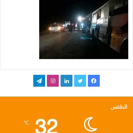
ف
ت
ل
ا
ت
ي
و
ي
ن
ي
س
ي
ن
س
ل
الطقس
32
ب
ت
ك
ت
ق
℃
و
ر
د
ق
ر