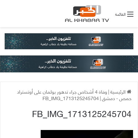
القائمة
الرئيسية
|
وفاة 4 أشخاص جراء تدهور بولمان على أوتستراد
حمص - دمشق
|
FB_IMG_1713125245704
FB_IMG_1713125245704