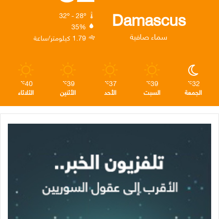
ك
إ
ر
ا
Damascus
32º - 28º
35%
ن
ا
م
سماء صافية
1.79 كيلومتر/ساعة
م
40
39
37
39
32
℃
℃
℃
℃
℃
الجمعة
السبت
الأحد
الأثنين
الثلاثاء