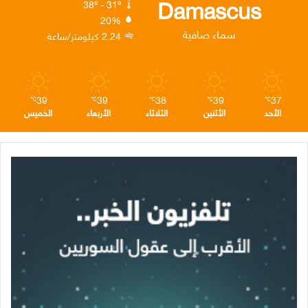
Damascus
38º - 31º
20%
ن
ا
م
سماء صافية
2.24 كيلومتر/ساعة
م
39
39
38
39
37
℃
℃
℃
℃
℃
الأحد
الأثنين
الثلاثاء
الأربعاء
الخميس