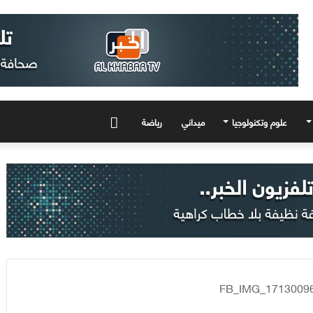
علوم وتكنولوجيا
ميداني
رياضة
المزيد
FB_IMG_1713009