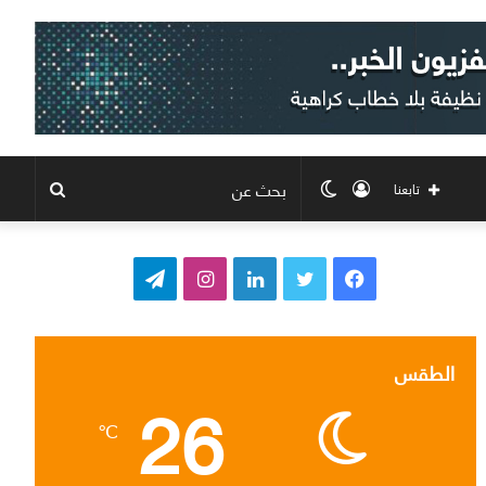
تسجيل
الوضع
بحث
تابعنا
الدخول
المظلم
عن
ف
ت
ل
ا
ت
ي
و
ي
ن
ي
س
ي
ن
س
ل
الطقس
26
ب
ت
ك
ت
ق
℃
و
ر
د
ق
ر