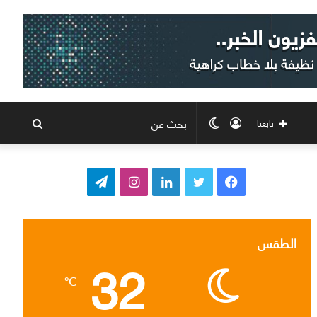
تسجيل
الوضع
بحث
تابعنا
الدخول
المظلم
عن
ف
ت
ل
ا
ت
ي
و
ي
ن
ي
س
ي
ن
س
ل
الطقس
32
ب
ت
ك
ت
ق
℃
و
ر
د
ق
ر