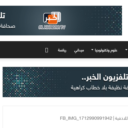
علوم وتكنولوجيا
ميداني
رياضة
المزيد
لاذقية
|
FB_IMG_1712990991942