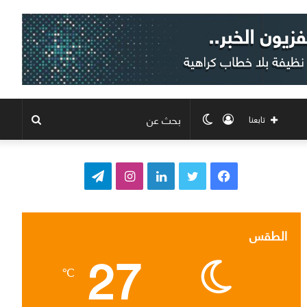
تسجيل
الوضع
بحث
تابعنا
الدخول
المظلم
عن
ف
ت
ل
ا
ت
ي
و
ي
ن
ي
س
ي
ن
س
ل
الطقس
27
ب
ت
ك
ت
ق
℃
و
ر
د
ق
ر