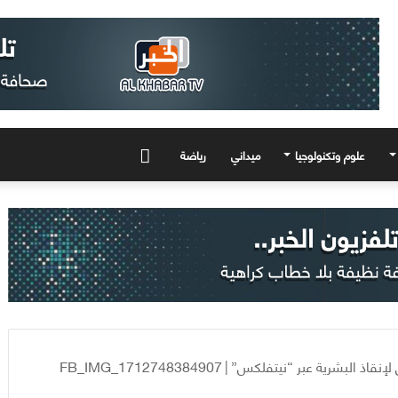
علوم وتكنولوجيا
ميداني
رياضة
المزيد
إنقاذ البشرية عبر “نيتفلكس”
|
FB_IMG_1712748384907