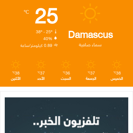
25
ب
ت
ك
ت
ق
℃
و
ر
د
ق
ر
ك
إ
ر
ا
Damascus
38º - 25º
40%
ن
ا
م
سماء صافية
0.89 كيلومتر/ساعة
م
38
37
36
37
38
℃
℃
℃
℃
℃
الخميس
الجمعة
السبت
الأحد
الأثنين