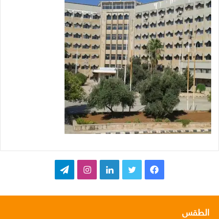
ف
ت
ل
ا
ت
ي
و
ي
ن
ي
س
ي
ن
س
ل
الطقس