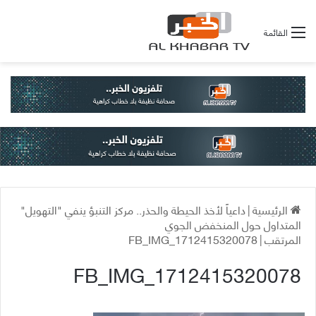
القائمة
الرئيسية
|
داعياً لأخذ الحيطة والحذر.. مركز التنبؤ ينفي "التهويل"
المتداول حول المنخفض الجوي
المرتقب
|
FB_IMG_1712415320078
FB_IMG_1712415320078