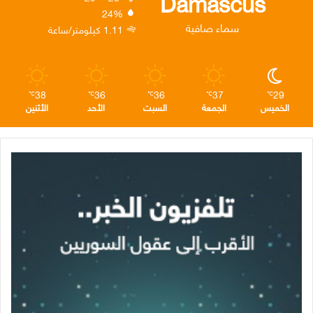
Damascus
24%
ن
ا
م
سماء صافية
1.11 كيلومتر/ساعة
م
38
36
36
37
29
℃
℃
℃
℃
℃
الخميس
الجمعة
السبت
الأحد
الأثنين