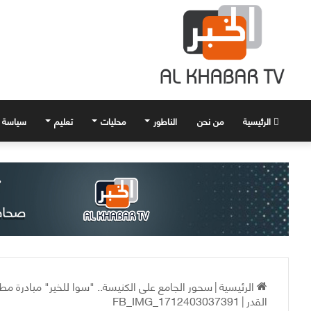
الرئيسية
من نحن
الناطور
محليات
تعليم
سياسة
الرئيسية
|
سحور الجامع على الكنيسة.. "سوا للخير" مبادرة مط
القدر
|
FB_IMG_1712403037391