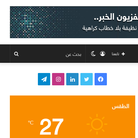
تسجيل
الوضع
بحث
تابعنا
الدخول
المظلم
عن
ف
ت
ل
ا
ت
ي
و
ي
ن
ي
س
ي
ن
س
ل
الطقس
27
ب
ت
ك
ت
ق
℃
و
ر
د
ق
ر