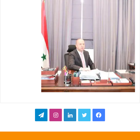
ف
ت
ل
ا
ت
ي
و
ي
ن
ي
س
ي
ن
س
ل