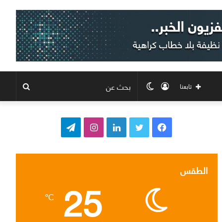
تسجيل
الوضع
بحث
تابعنا
الدخول
المظلم
عن
ف
ت
ل
ا
ت
ي
و
ي
ن
ي
س
ي
ن
س
ل
الطقس
25
ب
ت
ك
ت
ق
℃
و
ر
د
ق
ر