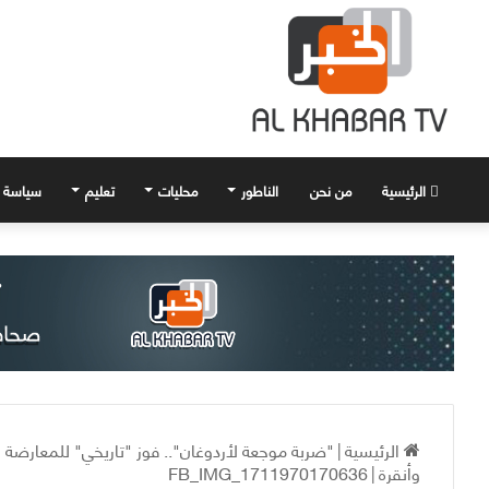
الرئيسية
من نحن
الناطور
محليات
تعليم
سياسة
الرئيسية
|
"ضربة موجعة لأردوغان".. فوز "تاريخي" للمعارضة ا
وأنقرة
|
FB_IMG_1711970170636