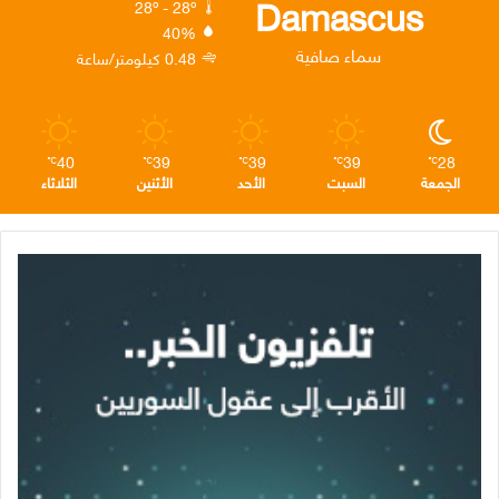
Damascus
28º - 28º
40%
ن
ا
م
سماء صافية
0.48 كيلومتر/ساعة
م
40
39
39
39
28
℃
℃
℃
℃
℃
الجمعة
السبت
الأحد
الأثنين
الثلاثاء