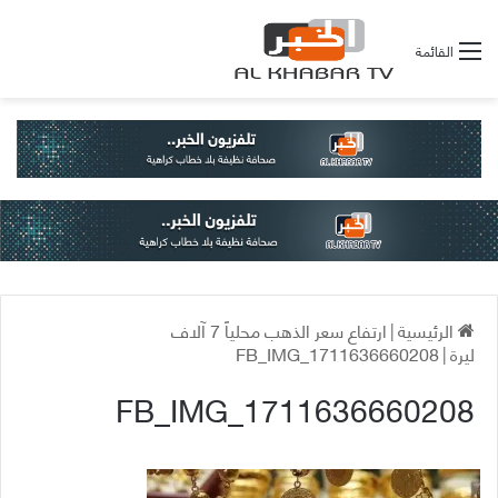
القائمة
الرئيسية
|
ارتفاع سعر الذهب محلياً 7 آلاف
ليرة
|
FB_IMG_1711636660208
FB_IMG_1711636660208