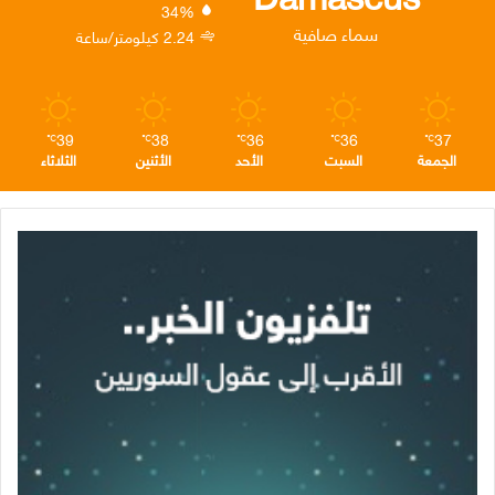
34%
ن
ا
م
سماء صافية
2.24 كيلومتر/ساعة
م
39
38
36
36
37
℃
℃
℃
℃
℃
الجمعة
السبت
الأحد
الأثنين
الثلاثاء