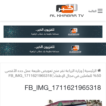
القائمة
الرئيسية
|
وزارة الزراعة تقر منح تعويض طبيعة عمل حده الأقصى
50% للعاملين في مجال الإطفاء
|
FB_IMG_1711621965318
FB_IMG_1711621965318