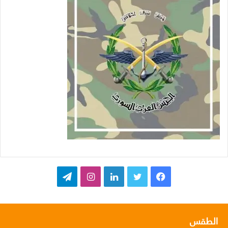
ف
ت
ل
ا
ت
ي
و
ي
ن
ي
س
ي
ن
س
ل
الطقس