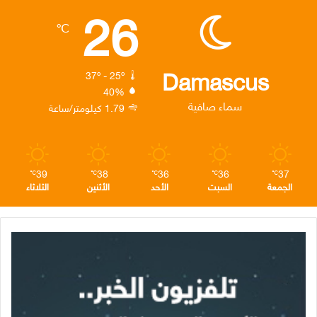
26
ب
ت
ك
ت
ق
℃
و
ر
د
ق
ر
ك
إ
ر
ا
Damascus
37º - 25º
40%
ن
ا
م
سماء صافية
1.79 كيلومتر/ساعة
م
39
38
36
36
37
℃
℃
℃
℃
℃
الجمعة
السبت
الأحد
الأثنين
الثلاثاء