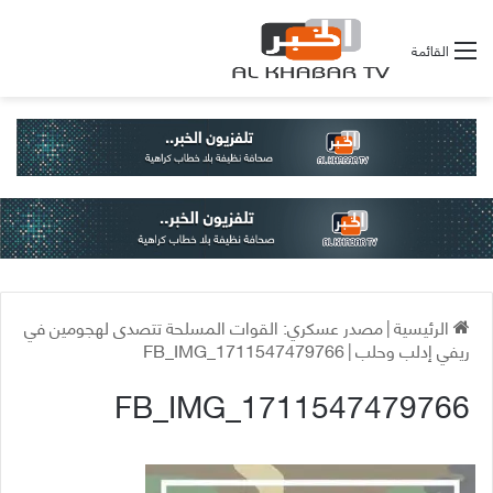
القائمة
الرئيسية
|
مصدر عسكري: القوات المسلحة تتصدى لهجومين في
ريفي إدلب وحلب
|
FB_IMG_1711547479766
FB_IMG_1711547479766