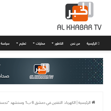
الرئيسية
من نحن
الناطور
محليات
تعليم
سياسة
الرئيسية
|
الكهرباء: التقنين في دمشق 6 ب1 وسنشهد "تحسناً" منتصف الشهر القادم