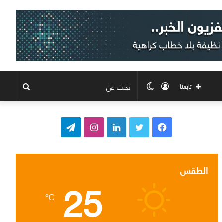
تسجيل
الوضع
بحث
تابعنا
الدخول
المظلم
عن
ف
ت
ل
ا
ت
ي
و
ي
ن
ي
س
ي
ن
س
ل
الطقس
25
ب
ت
ك
ت
ق
℃
و
ر
د
ق
ر