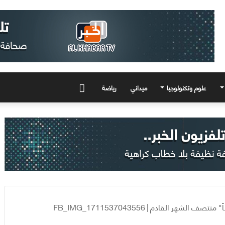
علوم وتكنولوجيا
ميداني
رياضة
المزيد
FB_IMG_1711537043556
|