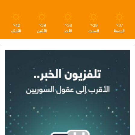
م
40
39
36
39
37
℃
℃
℃
℃
℃
الجمعة
السبت
الأحد
الأثنين
الثلاثاء