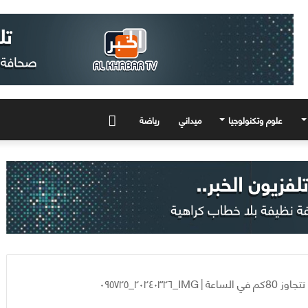
علوم وتكنولوجيا
ميداني
رياضة
المزيد
ي الساعة
|
IMG_٢٠٢٤٠٣٢٦_٠٩٥٧٢٥