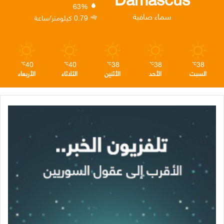
63%
ن
ا
م
سماء صافية
0.79 كيلومتر/ساعة
م
40
40
38
38
38
℃
℃
℃
℃
℃
السبت
الأحد
الأثنين
الثلاثاء
الأربعاء