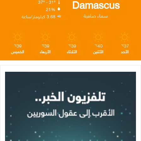
Damascus
37º - 31º
21%
ن
ا
م
سماء صافية
3.68 كيلومتر/ساعة
م
39
39
39
40
37
℃
℃
℃
℃
℃
الأحد
الأثنين
الثلاثاء
الأربعاء
الخميس