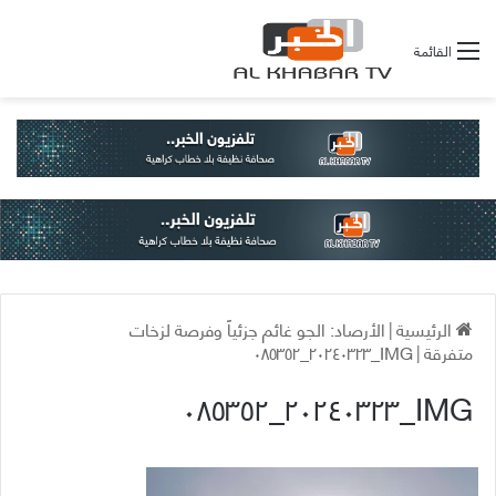
القائمة
الرئيسية
|
الأرصاد: الجو غائم جزئياً وفرصة لزخات
متفرقة
|
IMG_٢٠٢٤٠٣٢٣_٠٨٥٣٥٢
IMG_٢٠٢٤٠٣٢٣_٠٨٥٣٥٢