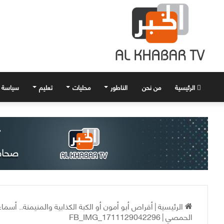
الرئيسية
من نحن
الناطور
محليات
تعليم
سياسة
الرئيسية
|
أقراص أبو أمون أو الكبة الكذابية والمنيمنة.. أسماء
الحمصي
|
FB_IMG_1711129042296