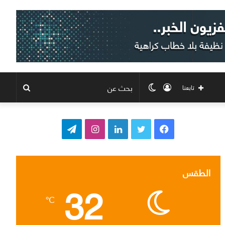
تسجيل
الوضع
بحث
تابعنا
الدخول
المظلم
عن
ف
ت
ل
ا
ت
ي
و
ي
ن
ي
س
ي
ن
س
ل
الطقس
32
ب
ت
ك
ت
ق
℃
و
ر
د
ق
ر