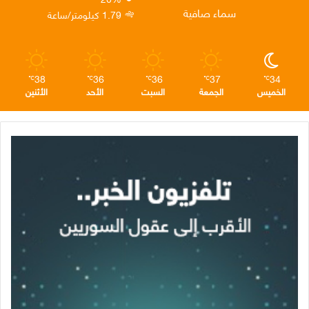
ن
ا
م
سماء صافية
1.79 كيلومتر/ساعة
م
38
36
36
37
34
℃
℃
℃
℃
℃
الخميس
الجمعة
السبت
الأحد
الأثنين