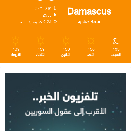
ك
إ
ر
ا
Damascus
34º - 29º
25%
ن
ا
م
سماء صافية
2.24 كيلومتر/ساعة
م
39
39
38
38
33
℃
℃
℃
℃
℃
السبت
الأحد
الأثنين
الثلاثاء
الأربعاء