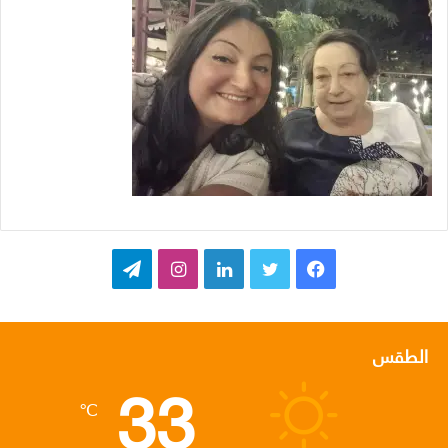
ف
ت
ل
ا
ت
ي
و
ي
ن
ي
س
ي
ن
س
ل
الطقس
33
ب
ت
ك
ت
ق
℃
و
ر
د
ق
ر