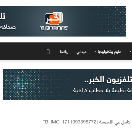
علوم وتكنولوجيا
ميداني
رياضة
المزيد
 كامل في الأمومة
|
FB_IMG_1711093898772