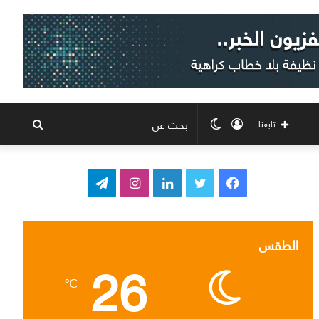
تسجيل
الوضع
بحث
تابعنا
الدخول
المظلم
عن
ف
ت
ل
ا
ت
ي
و
ي
ن
ي
س
ي
ن
س
ل
الطقس
26
ب
ت
ك
ت
ق
℃
و
ر
د
ق
ر