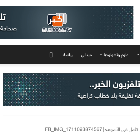
علوم وتكنولوجيا
ميداني
رياضة
المزيد
 كامل في الأمومة
|
FB_IMG_1711093874567