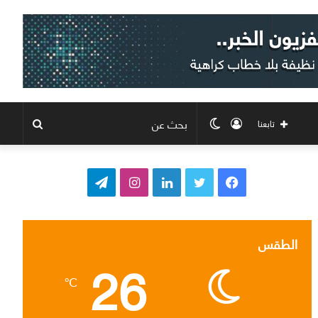
تسجيل
الوضع
بحث
تابعنا
الدخول
المظلم
عن
ف
ت
ل
ا
ت
ي
و
ي
ن
ي
س
ي
ن
س
ل
الطقس
26
ب
ت
ك
ت
ق
℃
و
ر
د
ق
ر