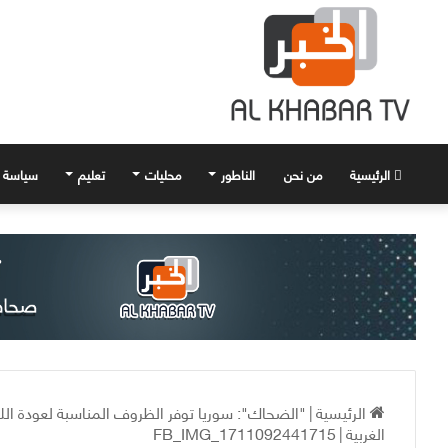
الرئيسية
من نحن
الناطور
محليات
تعليم
سياسة
الرئيسية
|
"الضحاك": سوريا توفر الظروف المناسبة لعودة اللا
الغربية
|
FB_IMG_1711092441715