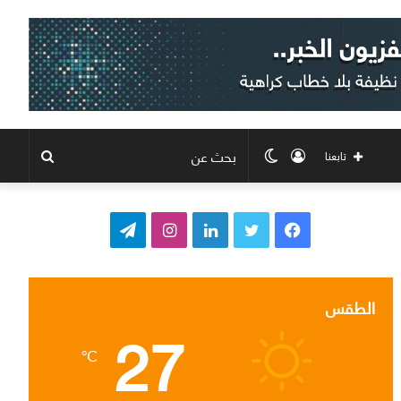
تسجيل
الوضع
بحث
تابعنا
الدخول
المظلم
عن
ف
ت
ل
ا
ت
ي
و
ي
ن
ي
س
ي
ن
س
ل
الطقس
27
ب
ت
ك
ت
ق
℃
و
ر
د
ق
ر