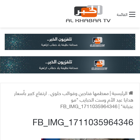
القائمة
الرئيسية
|
معظمها فناجين وقوالب حلوى.. ارتفاع كبير بأسعار
هدايا عيد الأم وست الحبايب "مو
عتبانة"
|
FB_IMG_1711035964346
FB_IMG_1711035964346