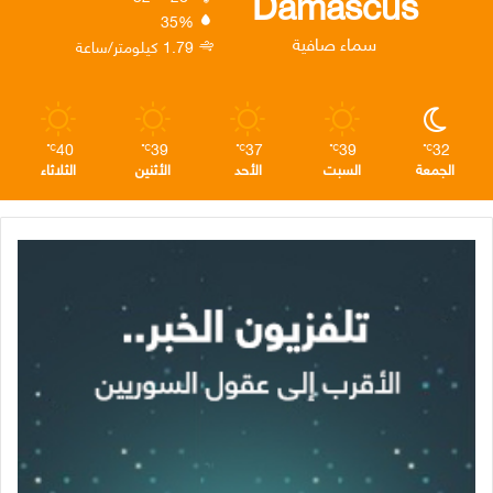
Damascus
35%
ن
ا
م
سماء صافية
1.79 كيلومتر/ساعة
م
40
39
37
39
32
℃
℃
℃
℃
℃
الجمعة
السبت
الأحد
الأثنين
الثلاثاء