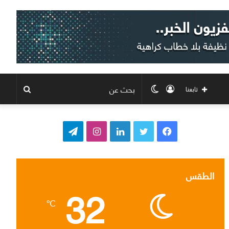
تسجيل
الوضع
بحث
تابعنا
الدخول
المظلم
عن
ف
ت
ل
ا
ت
ي
و
ي
ن
ي
س
ي
ن
س
ل
الطقس
32
ب
ت
ك
ت
ق
℃
و
ر
د
ق
ر