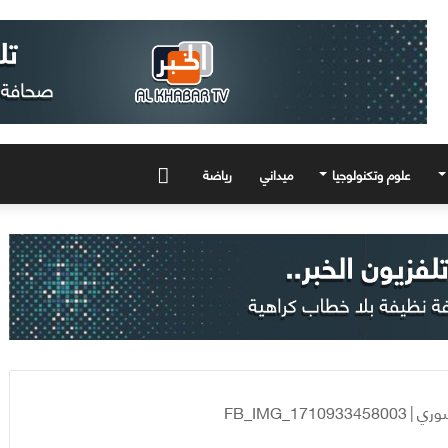
علوم وتكنولوجيا
ميداني
رياضة
المزيد
سوري
|
FB_IMG_1710933458003