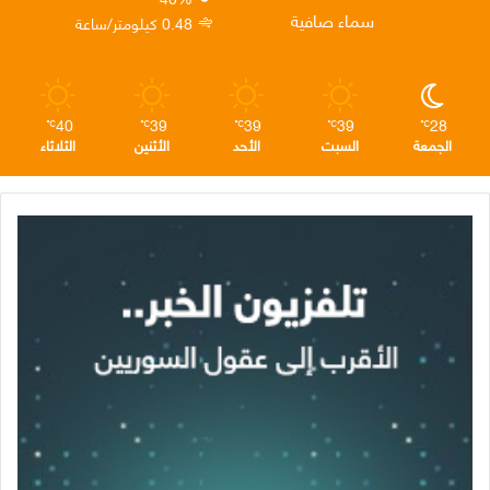
ن
ا
م
سماء صافية
0.48 كيلومتر/ساعة
م
40
39
39
39
28
℃
℃
℃
℃
℃
الجمعة
السبت
الأحد
الأثنين
الثلاثاء