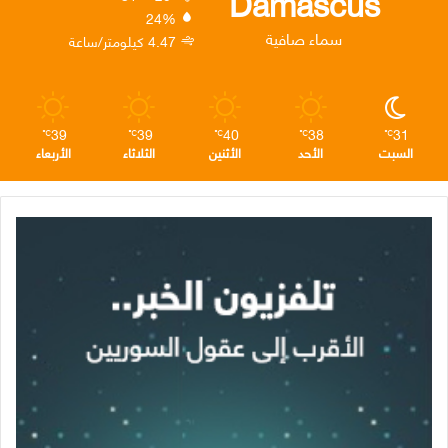
Damascus
24%
ن
ا
م
سماء صافية
4.47 كيلومتر/ساعة
م
39
39
40
38
31
℃
℃
℃
℃
℃
السبت
الأحد
الأثنين
الثلاثاء
الأربعاء