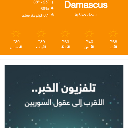
Damascus
38º - 25º
66%
ن
ا
م
سماء صافية
0.1 كيلومتر/ساعة
م
39
39
39
40
38
℃
℃
℃
℃
℃
الأحد
الأثنين
الثلاثاء
الأربعاء
الخميس