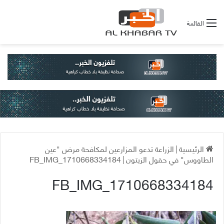
القائمة
الرئيسية
|
الزراعة تدعو المزارعين لمكافحة مرض "عين
الطاووس" في حقول الزيتون
|
FB_IMG_1710668334184
FB_IMG_1710668334184