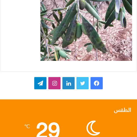
ف
ت
ل
ا
ت
ي
و
ي
ن
ي
س
ي
ن
س
ل
الطقس
29
ب
ت
ك
ت
ق
℃
و
ر
د
ق
ر