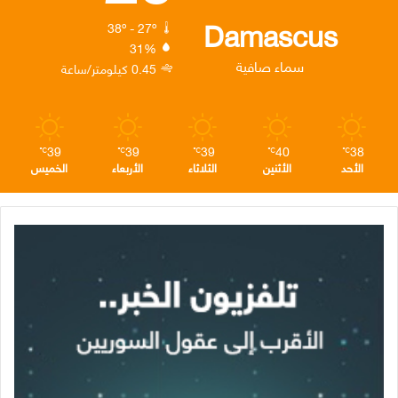
ك
إ
ر
ا
Damascus
38º - 27º
31%
ن
ا
م
سماء صافية
0.45 كيلومتر/ساعة
م
39
39
39
40
38
℃
℃
℃
℃
℃
الأحد
الأثنين
الثلاثاء
الأربعاء
الخميس