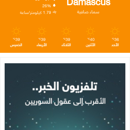
Damascus
26%
ن
ا
م
سماء صافية
1.79 كيلومتر/ساعة
م
39
39
39
40
36
℃
℃
℃
℃
℃
الأحد
الأثنين
الثلاثاء
الأربعاء
الخميس