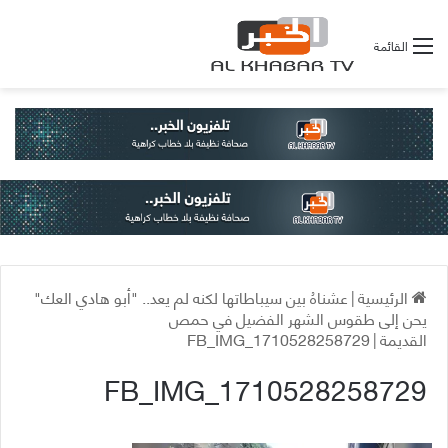
القائمة
الرئيسية
|
عشناهُ بين سيباطاتها لكنه لم يعد.. "أبو هادي العك"
يحن إلى طقوس الشهر الفضيل في حمص
القديمة
|
FB_IMG_1710528258729
FB_IMG_1710528258729