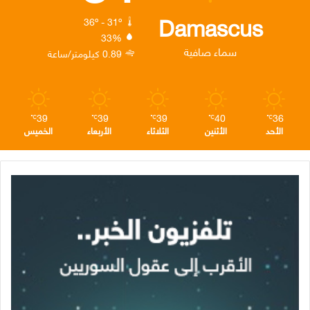
ك
إ
ر
ا
Damascus
36º - 31º
33%
ن
ا
م
سماء صافية
0.89 كيلومتر/ساعة
م
39
39
39
40
36
℃
℃
℃
℃
℃
الأحد
الأثنين
الثلاثاء
الأربعاء
الخميس