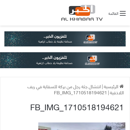
القائمة
الرئيسية
|
انتشال جثة رجل من بركة للسقاية في ريف
اللاذقية
|
FB_IMG_1710518194621
FB_IMG_1710518194621