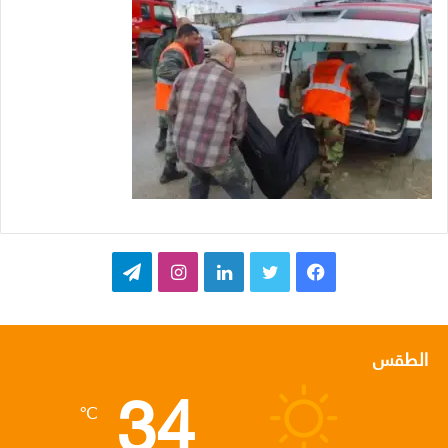
ف
ت
ل
ا
ت
ي
و
ي
ن
ي
س
ي
ن
س
ل
الطقس
34
ب
ت
ك
ت
ق
℃
و
ر
د
ق
ر