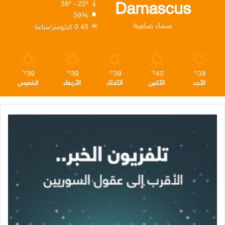
Damascus
38º - 25º
59%
ن
ا
م
سماء صافية
0.45 كيلومتر/ساعة
م
39
39
39
40
38
℃
℃
℃
℃
℃
الأحد
الأثنين
الثلاثاء
الأربعاء
الخميس