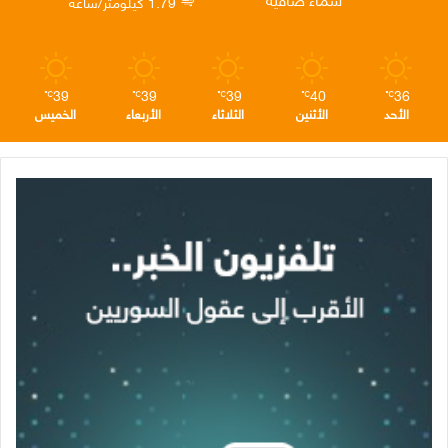
1.79 كيلومتر/ساعة
م
39
39
39
40
36
℃
℃
℃
℃
℃
الأحد
الأثنين
الثلاثاء
الأربعاء
الخميس