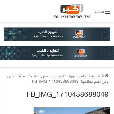
القائمة
الرئيسية
|
الجامع النوري الكبير في حمص.. قلب "العديّة" الديني
ومن أهم معالمها
|
FB_IMG_1710438688049
FB_IMG_1710438688049