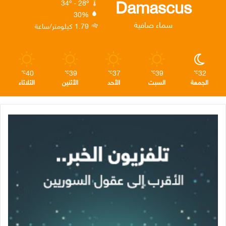
Damascus
34º - 28º
30%
ن
ا
م
سماء صافية
1.79 كيلومتر/ساعة
م
40
39
37
39
32
℃
℃
℃
℃
℃
الجمعة
السبت
الأحد
الأثنين
الثلاثاء