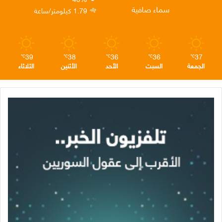
ن
ا
م
سماء صافية
1.79 كيلومتر/ساعة
م
39
38
36
36
37
℃
℃
℃
℃
℃
الجمعة
السبت
الأحد
الأثنين
الثلاثاء