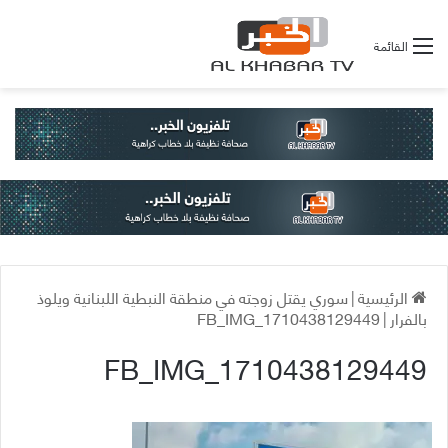
القائمة
الرئيسية
|
سوري يقتل زوجته في منطقة النبطية اللبنانية ويلوذ
بالفرار
|
FB_IMG_1710438129449
FB_IMG_1710438129449