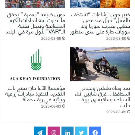
خبير جوي: إشاعات “تستخف
دوري ضيعة “بعمرة ” يحقق
بالعقل” حول منخفض
ما عجزت عنه اتحادات الكرة
قطبي يضرب سوريا ولا
المتعاقبة ويدخل تقنية
موجات حارة على مدى منظور
الـ”VAR” لأول مرة في البلاد
2026-08-06
2026-08-06
بعد وفاة طفلين وتحذير
مؤسسة الآغا خان تفتح باب
المحافظ .. غرق شابين أثناء
التقديم لتنفيذ مبادرات زراعية
السباحة بساقية ري بريف
وبيئية في ريف حماة
حلب
2026-08-03
2026-08-05
ف
ت
ل
ا
ت