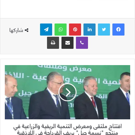
لينكدإن
بينتيريست
واتساب
تيلقرام
شاركها
ڤايبر
مشاركة عبر البريد
طباعة
افتتاح ملتقى ومعرض التنمية الريفية والزراعية في
منتجع "نسمة جبل" بريف القرداحة في اللاذقية