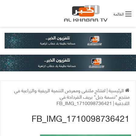
القائمة
الرئيسية
|
افتتاح ملتقى ومعرض التنمية الريفية والزراعية في
منتجع "نسمة جبل" بريف القرداحة في
اللاذقية
|
FB_IMG_1710098736421
FB_IMG_1710098736421