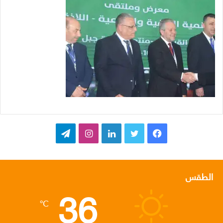
ف
ت
ل
ا
ت
ي
و
ي
ن
ي
س
ي
ن
س
ل
الطقس
36
ب
ت
ك
ت
ق
℃
و
ر
د
ق
ر