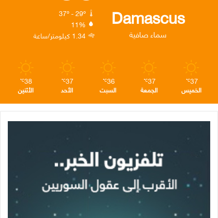
ك
إ
ر
ا
Damascus
37º - 29º
11%
ن
ا
م
سماء صافية
1.34 كيلومتر/ساعة
م
38
37
36
37
37
℃
℃
℃
℃
℃
الخميس
الجمعة
السبت
الأحد
الأثنين