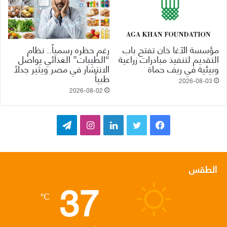
مؤسسة الآغا خان تفتح باب
رغم حظره رسمياً.. نظام
التقديم لتنفيذ مبادرات زراعية
“الطيبات” الغذائي يواصل
وبيئية في ريف حماة
الانتشار في مصر ويثير جدلاً
طبياً
2026-08-03
2026-08-02
ف
ت
ل
ا
ت
ي
و
ي
ن
ي
س
ي
ن
س
ل
الطقس
37
ب
ت
ك
ت
ق
℃
و
ر
د
ق
ر
ك
إ
ر
ا