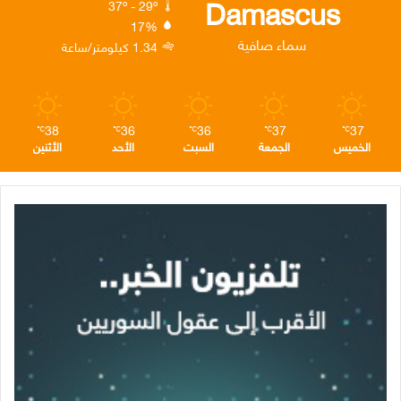
Damascus
37º - 29º
17%
ن
ا
م
سماء صافية
1.34 كيلومتر/ساعة
م
38
36
36
37
37
℃
℃
℃
℃
℃
الخميس
الجمعة
السبت
الأحد
الأثنين