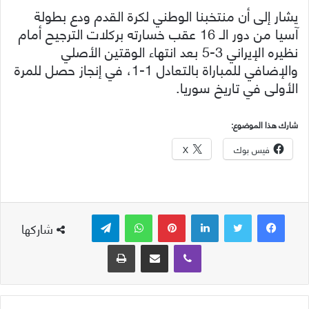
يشار إلى أن منتخبنا الوطني لكرة القدم ودع بطولة
آسيا من دور الـ 16 عقب خسارته بركلات الترجيح أمام
نظيره الإيراني 3-5 بعد انتهاء الوقتين الأصلي
والإضافي للمباراة بالتعادل 1-1، في إنجاز حصل للمرة
الأولى في تاريخ سوريا.
شارك هذا الموضوع:
فيس بوك
X
لينكدإن
بينتيريست
واتساب
تيلقرام
شاركها
ڤايبر
مشاركة عبر البريد
طباعة