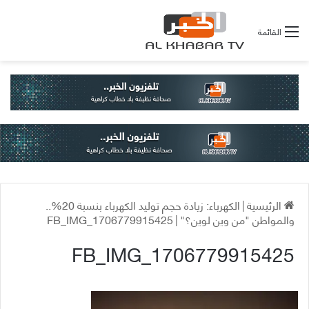
القائمة
الرئيسية
|
الكهرباء: زيادة حجم توليد الكهرباء بنسبة 20%..
والمواطن "من وين لوين؟"
|
FB_IMG_1706779915425
FB_IMG_1706779915425