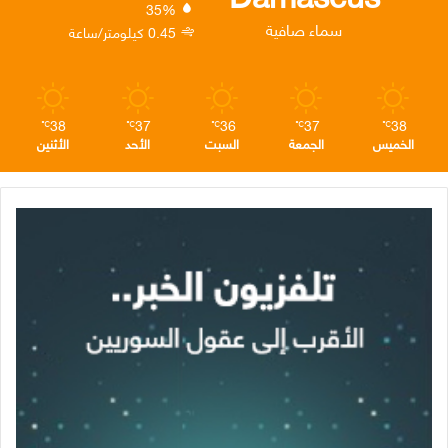
35%
ن
ا
م
سماء صافية
0.45 كيلومتر/ساعة
م
38
37
36
37
38
℃
℃
℃
℃
℃
الخميس
الجمعة
السبت
الأحد
الأثنين