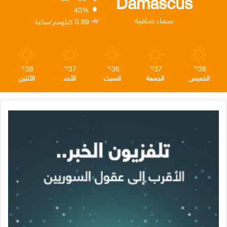
Damascus
40%
ن
ا
م
سماء صافية
0.89 كيلومتر/ساعة
م
38
37
36
37
38
℃
℃
℃
℃
℃
الخميس
الجمعة
السبت
الأحد
الأثنين